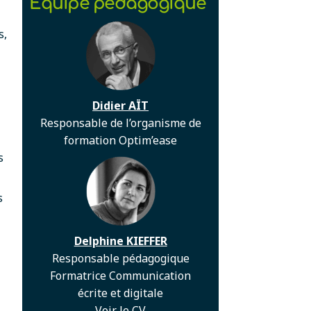
Equipe pédagogique
s,
Didier AÏT
Responsable de l’organisme de
formation Optim’ease
s
s
Delphine KIEFFER
Responsable pédagogique
Formatrice Communication
écrite et digitale
Voir le CV