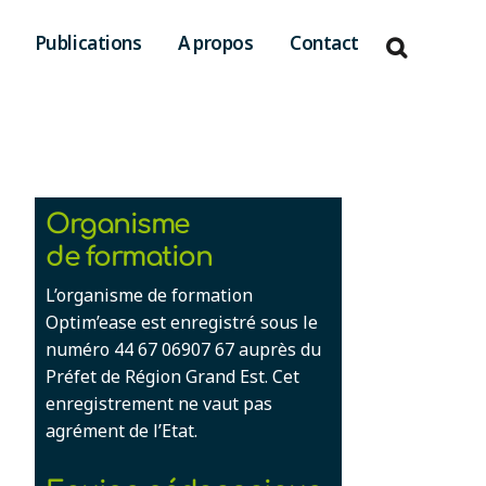
Publications
A propos
Contact
Organisme
de formation
L’organisme de formation
Optim’ease est enregistré sous le
numéro 44 67 06907 67 auprès du
Préfet de Région Grand Est. Cet
enregistrement ne vaut pas
agrément de l’Etat.