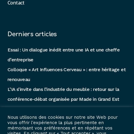
Contact
Derniers articles
Essai : Un dialogue inédit entre une IA et une cheffe
d’entreprise
Colloque « Art Influences Cerveau » : entre héritage et
renouveau
L’IA s’invite dans l’industrie du meuble : retour sur la
conférence-débat organisée par Made in Grand Est
L’Entreprise Augmentée : la revue qui décode le
Nous utilisons des cookies sur notre site Web pour
monde technologique pour les décideurs
vous offrir l'expérience la plus pertinente en
mémorisant vos préférences et en répétant vos
Intelligence Artificielle : Quel futur dans l’entreprise et
visites. En cliquant sur « Tout accepter », vous